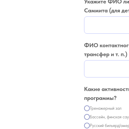
Укажите ФИО лиц
Саммита (для де
ФИО контактного
трансфер и т. п.)
Какие активност
программы?
Тренажерный зал
Бассейн, финская сау
Русский бильярд/аме