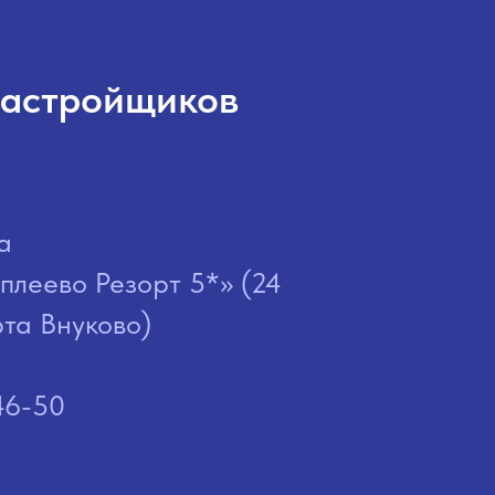
 застройщиков
а
плеево Резорт 5*» (24
та Внуково)
46-50