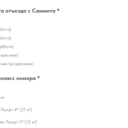
а отъезда с Саммита *
ббота)
ббота)
уббота)
скресенье)
озже (воскресенье)
класс номера *
тся
 Резорт 4* (35 м²)
во Резорт 5* (30 м²)