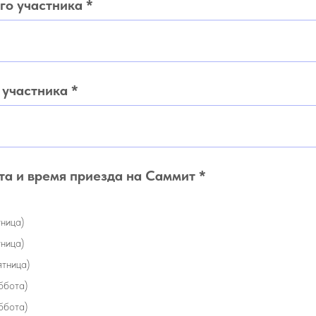
го участника *
 участника *
а и время приезда на Саммит *
тница)
тница)
ятница)
ббота)
ббота)