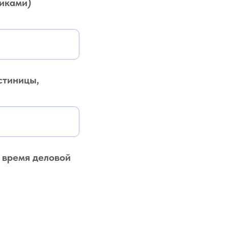
никами)
стиницы,
 время деловой