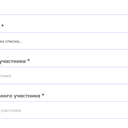
 *
участника *
ного участника *